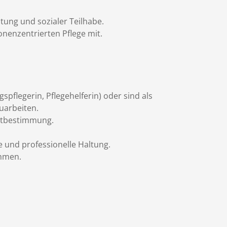
ltung und sozialer Teilhabe.
onenzentrierten Pflege mit.
spflegerin, Pflegehelferin) oder sind als
uarbeiten.
bstbestimmung.
e und professionelle Haltung.
ehmen.