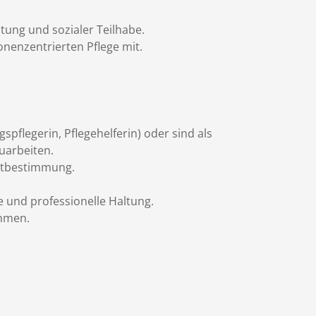
ltung und sozialer Teilhabe.
onenzentrierten Pflege mit.
spflegerin, Pflegehelferin) oder sind als
uarbeiten.
bstbestimmung.
e und professionelle Haltung.
ehmen.